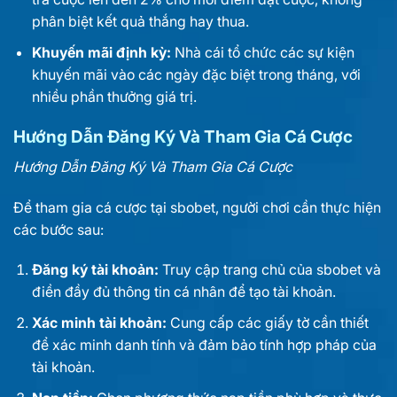
phân biệt kết quả thắng hay thua.
Khuyến mãi định kỳ:
Nhà cái tổ chức các sự kiện
khuyến mãi vào các ngày đặc biệt trong tháng, với
nhiều phần thưởng giá trị.
Hướng Dẫn Đăng Ký Và Tham Gia Cá Cược
Hướng Dẫn Đăng Ký Và Tham Gia Cá Cược
Để tham gia cá cược tại sbobet, người chơi cần thực hiện
các bước sau:
Đăng ký tài khoản:
Truy cập trang chủ của sbobet và
điền đầy đủ thông tin cá nhân để tạo tài khoản.
Xác minh tài khoản:
Cung cấp các giấy tờ cần thiết
để xác minh danh tính và đảm bảo tính hợp pháp của
tài khoản.