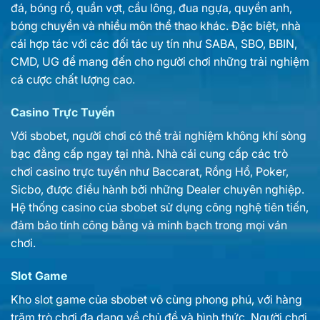
đá, bóng rổ, quần vợt, cầu lông, đua ngựa, quyền anh,
bóng chuyền và nhiều môn thể thao khác. Đặc biệt, nhà
cái hợp tác với các đối tác uy tín như SABA, SBO, BBIN,
CMD, UG để mang đến cho người chơi những trải nghiệm
cá cược chất lượng cao.
Casino Trực Tuyến
Với sbobet, người chơi có thể trải nghiệm không khí sòng
bạc đẳng cấp ngay tại nhà. Nhà cái cung cấp các trò
chơi casino trực tuyến như Baccarat, Rồng Hổ, Poker,
Sicbo, được điều hành bởi những Dealer chuyên nghiệp.
Hệ thống casino của sbobet sử dụng công nghệ tiên tiến,
đảm bảo tính công bằng và minh bạch trong mọi ván
chơi.
Slot Game
Kho slot game của sbobet vô cùng phong phú, với hàng
trăm trò chơi đa dạng về chủ đề và hình thức. Người chơi