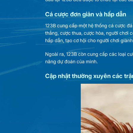
Cá cược đơn giản và hấp dẫn
123B cung cấp một hệ thống cá cược đá 
thắng, cược thua, cược hòa, người chơi c
hấp dẫn, tạo cơ hội cho người chơi giành
Ngoài ra, 123B còn cung cấp các loại cư
năng dự đoán của mình.
Cập nhật thường xuyên các trậ