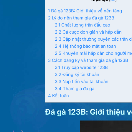
1
Đá gà 123B: Giới thiệu về nền tảng
2
Lý do nên tham gia đá gà 123B
2.1
Chất lượng trận đấu cao
2.2
Cá cược đơn giản và hấp dẫn
2.3
Cập nhật thường xuyên các trận 
2.4
Hệ thống bảo mật an toàn
2.5
Khuyến mãi hấp dẫn cho người mớ
3
Cách đăng ký và tham gia đá gà 123B
3.1
Truy cập website 123B
3.2
Đăng ký tài khoản
3.3
Nạp tiền vào tài khoản
3.4
Tham gia đá gà
4
Kết luận
Đá gà 123B: Giới thiệu 