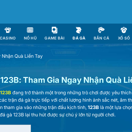
CASINO
NỔ HŨ
GAME BÀI
ĐÁ GÀ
BẮN CÁ
XỔ SỐ
 Nhận Quà Liền Tay
 123B: Tham Gia Ngay Nhận Quà Li
 123B
đang trở thành một trong những trò chơi được yêu thích 
c trận đá gà trực tiếp với chất lượng hình ảnh sắc nét, âm t
n tham gia vào những trận đấu kịch tính,
123B
là một lựa chọ
 gà 123B lại thu hút được sự chú ý lớn từ người chơi.