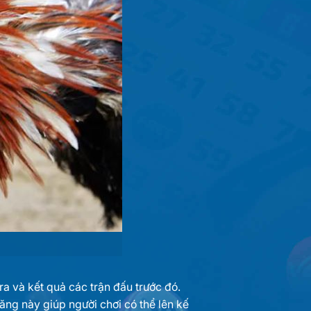
ra và kết quả các trận đấu trước đó.
năng này giúp người chơi có thể lên kế