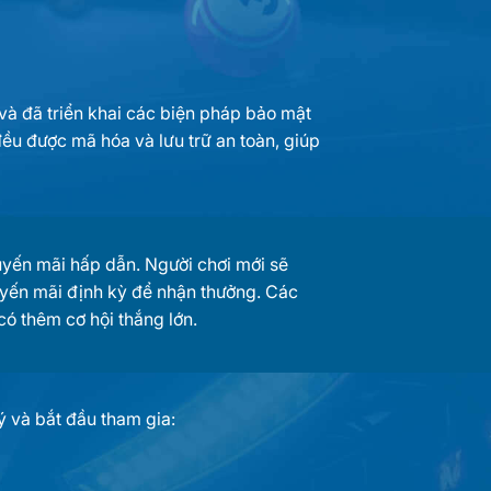
 và đã triển khai các biện pháp bảo mật
 đều được mã hóa và lưu trữ an toàn, giúp
uyến mãi hấp dẫn. Người chơi mới sẽ
uyến mãi định kỳ để nhận thưởng. Các
có thêm cơ hội thắng lớn.
 và bắt đầu tham gia: