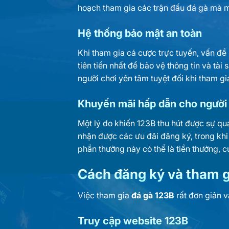
hoạch tham gia các trận đấu đá gà mà m
Hệ thống bảo mật an toàn
Khi tham gia cá cược trực tuyến, vấn đề 
tiên tiến nhất để bảo vệ thông tin và tài
người chơi yên tâm tuyệt đối khi tham gi
Khuyến mãi hấp dẫn cho người 
Một lý do khiến 123B thu hút được sự qu
nhận được các ưu đãi đăng ký, trong khi
phần thưởng này có thể là tiền thưởng, c
Cách đăng ký và tham g
Việc tham gia
đá gà 123B
rất đơn giản 
Truy cập website 123B