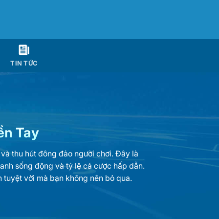
TIN TỨC
ền Tay
và thu hút đông đảo người chơi. Đây là
hanh sống động và tỷ lệ cá cược hấp dẫn.
n tuyệt vời mà bạn không nên bỏ qua.