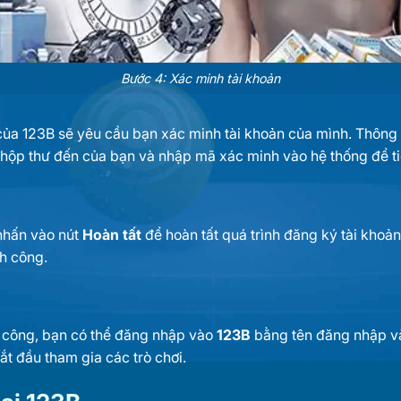
Bước 4: Xác minh tài khoản
g của 123B sẽ yêu cầu bạn xác minh tài khoản của mình. Thôn
hộp thư đến của bạn và nhập mã xác minh vào hệ thống để ti
nhấn vào nút
Hoàn tất
để hoàn tất quá trình đăng ký tài khoả
h công.
h công, bạn có thể đăng nhập vào
123B
bằng tên đăng nhập và
ắt đầu tham gia các trò chơi.