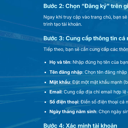
Bước 2: Chọn “Đăng ký” trên gi
Ngay khi truy cập vào trang chủ, bạn sẽ
trình tạo tài khoản.
Bước 3: Cung cấp thông tin cá
Tiếp theo, bạn sẽ cần cung cấp các thôn
Họ và tên
: Nhập đúng họ tên của bạn 
Tên đăng nhập
: Chọn tên đăng nhập
Mật khẩu
: Đặt một mật khẩu mạnh (b
Email
: Cung cấp địa chỉ email hợp lệ
Số điện thoại
: Điền số điện thoại cá
Ngày tháng năm sinh
: Chọn ngày si
Bước 4: Xác minh tài khoản