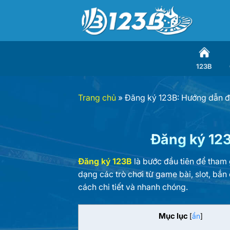
Bỏ
qua
nội
dung
123B
Trang chủ
»
Đăng ký 123B: Hướng dẫn để
Đăng ký 123
Đăng ký 123B
là bước đầu tiên để tham 
dạng các trò chơi từ game bài, slot, bắn
cách chi tiết và nhanh chóng.
Mục lục
[
ẩn
]