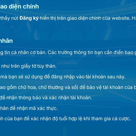
ao diện chính
 thấy nút
Đăng ký
hiển thị trên giao diện chính của website. 
 nhân
g tin cá nhân cơ bản. Các trường thông tin bạn cần điền bao
như trên giấy tờ tùy thân.
 mà bạn sẽ sử dụng để đăng nhập vào tài khoản sau này.
ao gồm chữ hoa, chữ thường và số) để bảo vệ tài khoản của 
 để nhận thông báo và xác nhận tài khoản.
 nhân để nhận mã xác thực.
nh của bạn để xác nhận độ tuổi hợp lệ khi tham gia cá cược.