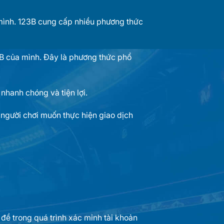
a mình. 123B cung cấp nhiều phương thức
23B của mình. Đây là phương thức phổ
 nhanh chóng và tiện lợi.
g người chơi muốn thực hiện giao dịch
 đề trong quá trình xác minh tài khoản