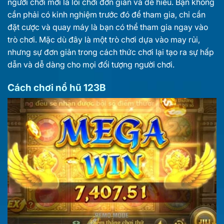
người chơi mới là lối chơi đơn giản và dễ hiểu. Bạn không
cần phải có kinh nghiệm trước đó để tham gia, chỉ cần
đặt cược và quay máy là bạn có thể tham gia ngay vào
trò chơi. Mặc dù đây là một trò chơi dựa vào may rủi,
nhưng sự đơn giản trong cách thức chơi lại tạo ra sự hấp
dẫn và dễ dàng cho mọi đối tượng người chơi.
Cách chơi nổ hũ 123B