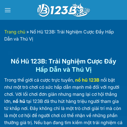
Bỏ
qua
nội
dung
Trang chủ
»
Nổ Hũ 123B: Trải Nghiệm Cược Đầy Hấp
Dẫn và Thú Vị
Nổ Hũ 123B: Trải Nghiệm Cược Đầy
Hấp Dẫn và Thú Vị
Trong thế giới cá cược trực tuyến,
nổ hũ 123B
nổi bật
như một trò chơi có sức hấp dẫn mạnh mẽ đối với người
chơi. Với lối chơi đơn giản nhưng mang lại cơ hội thắng
lớn,
nổ hũ
tại 123B đã thu hút hàng triệu người tham gia
từ khắp nơi. Đây không chỉ là một trò chơi giải trí mà còn
là một cơ hội để người chơi có thể nhận về những phần
thưởng giá trị. Nếu bạn đang tìm kiếm một trải nghiệm cá