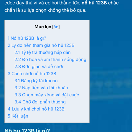
cược đầy thú vị và cơ hội thắng lớn,
nổ hũ 123B
chắc
chắn là sự lựa chọn không thể bỏ qua.
Mục lục
[
ẩn
]
1
Nổ hũ 123B là gì?
2
Lý do nên tham gia nổ hũ 123B
2.1
Tỷ lệ trả thưởng hấp dẫn
2.2
Đồ họa và âm thanh sống động
2.3
Đơn giản và dễ chơi
3
Cách chơi nổ hũ 123B
3.1
Đăng ký tài khoản
3.2
Nạp tiền vào tài khoản
3.3
Chọn máy xèng và đặt cược
3.4
Chờ đợi phần thưởng
4
Lưu ý khi chơi nổ hũ 123B
5
Kết luận
Nổ hũ 123B là gì?